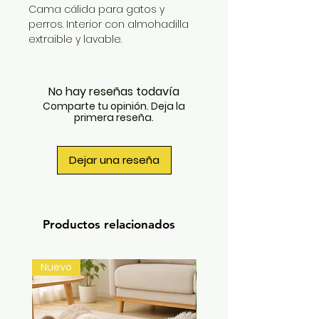
Cama cálida para gatos y
perros. Interior con almohadilla
extraible y lavable.
Cama portátil / se puede plegar
fácilmente.
La cueva no es fácil de deformar.
No hay reseñas todavía
La cubierta exterior es de tela
Comparte tu opinión. Deja la
suave, se siente cómoda al
primera reseña.
tacto.
Es muy estable y duradera.
Medidas: 33 x 35 cm aprox.
Dejar una reseña
Material: Algodón.
Productos relacionados
Nuevo