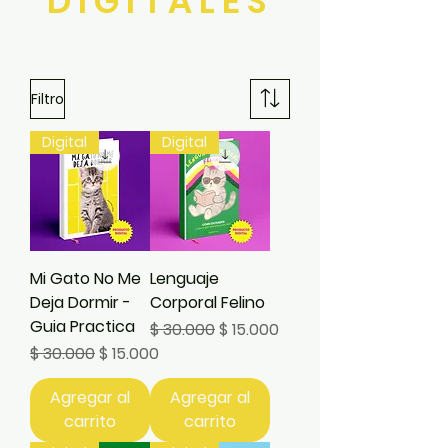
DIGITALES
Filtro
Digital
Digital
Mi Gato No Me
Lenguaje
Deja Dormir -
Corporal Felino
Guia Practica
Precio
Precio de oferta
$ 30.000
$ 15.000
Precio
Precio de oferta
$ 30.000
$ 15.000
Agregar al
Agregar al
carrito
carrito