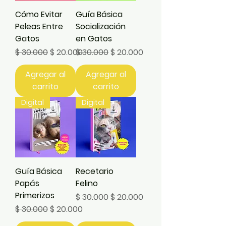
Cómo Evitar
Guía Básica
Peleas Entre
Socialización
Gatos
en Gatos
Precio
Precio de oferta
Precio
Precio de oferta
$ 30.000
$ 20.000
$ 30.000
$ 20.000
Agregar al
Agregar al
carrito
carrito
Digital
Digital
Guía Básica
Recetario
Papás
Felino
Primerizos
Precio
Precio de oferta
$ 30.000
$ 20.000
Precio
Precio de oferta
$ 30.000
$ 20.000