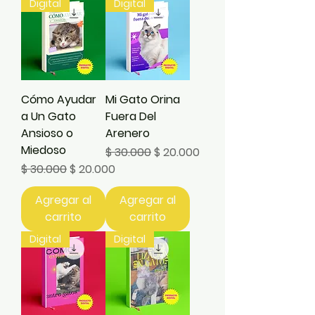
Digital
Digital
Cómo Ayudar
Mi Gato Orina
a Un Gato
Fuera Del
Ansioso o
Arenero
Miedoso
Precio
Precio de oferta
$ 30.000
$ 20.000
Precio
Precio de oferta
$ 30.000
$ 20.000
Agregar al
Agregar al
carrito
carrito
Digital
Digital