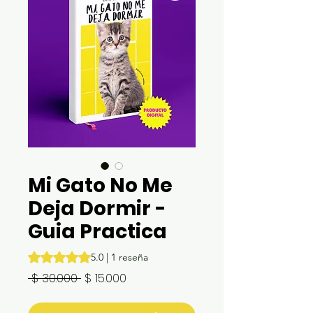
Mi Gato No Me
Deja Dormir -
Guia Practica
Según 1 reseña, la calificación es de 5.0 de 5 estrellas
5.0 | 1 reseña
Precio
Precio
 $ 30.000 
$ 15.000
de
oferta