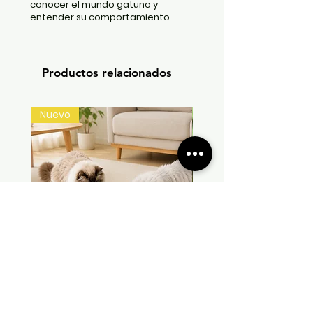
conocer el mundo gatuno y
entender su comportamiento
Productos relacionados
Nuevo
Tapete Interactivo de Plumas
Plato Interactivo
Precio
Precio de oferta
Precio
$ 80.000
$ 75.000
$ 29.000