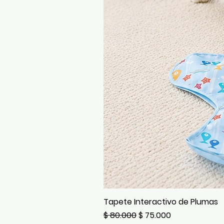
Tapete Interactivo de Plumas
Precio
Precio de oferta
$ 80.000
$ 75.000