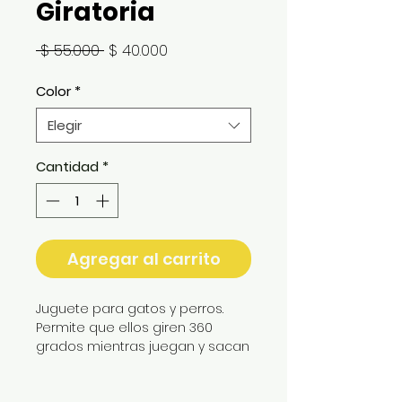
Giratoria
Precio
Precio
 $ 55.000 
$ 40.000
de
oferta
Color
*
Elegir
Cantidad
*
Agregar al carrito
Juguete para gatos y perros. 
Permite que ellos giren 360 
grados mientras juegan y sacan 
su premio. Su chupa permite 
que el juguete se pegue 