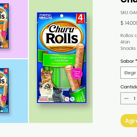
SKU: GA
$ 14.00
Rollos 
Atún
Snacks 
distint
Sabor
Los Chu
natural
Elegir
aderez
extract
Cantid
cereale
artificia
El núcl
esconde
Todo so
・ Prep
Agre
granja 
natural