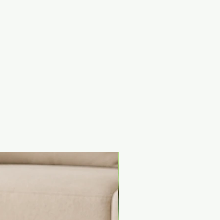
eno cremoso Churu por dentro,
blanda horneada de pollo por
ereales, conservantes ni
tes artificiales
iene cuatro paquetes
uales para conservar la
ra al máximo
exturas distintas en un solo
o