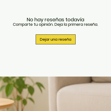
・ Rell
pasta 
fuera
・ Sin c
No hay reseñas todavía
coloran
Comparte tu opinión. Deja la primera reseña.
・ Cont
individ
frescu
Dejar una reseña
・ Dos t
bocad