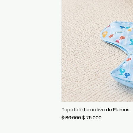
Tapete Interactivo de Plumas
Precio
Precio de oferta
$ 80.000
$ 75.000