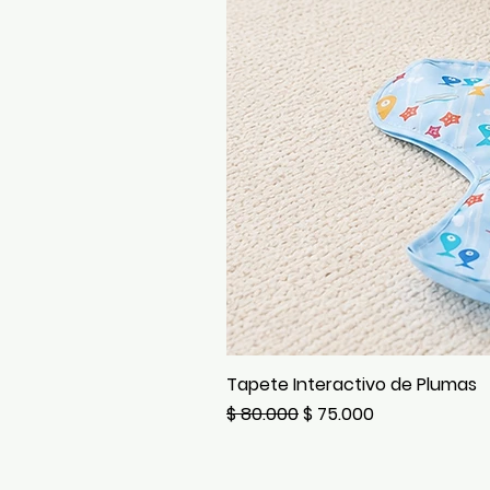
Tapete Interactivo de Plumas
Precio
Precio de oferta
$ 80.000
$ 75.000