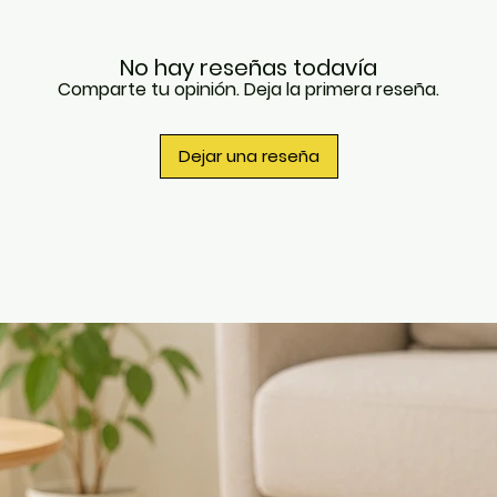
para d
cerca 
mayoría
No hay reseñas todavía
uso a u
Comparte tu opinión. Deja la primera reseña.
con el 
mascot
y calm
Dejar una reseña
Cada co
días.
Se ha 
que red
malos 
excesiv
Ayuda 
relacio
marcas
gatos y
Hebilla
cuando
inespe