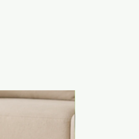
ifundirse constantemente
de su mascota, ya que la
 de los calmantes limitan su
na habitación concreta, pero
Collar Calmante SENTRY su
a podrá permanecer tranquilo
ado donde quiera que vaya.
llar tiene una duración de 30
demostrado científicamente
uce el miedo a ruidos fuertes,
comportamientos y maullidos
os entre los gatos
a reducir el comportamiento
nado con el estrés, como
 y arañazos inapropiados en
 gatitos
 deslizante que se afloja
 se aplica presión de forma
rada