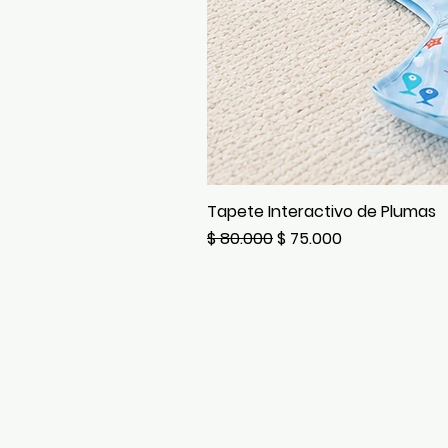
Tapete Interactivo de Plumas
Precio
Precio de oferta
$ 80.000
$ 75.000