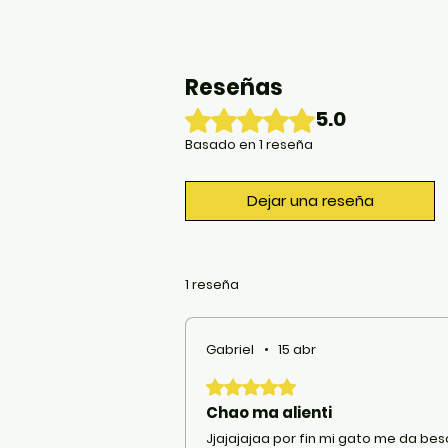
Reseñas
Obtuvo 5 de 5 estrellas.
5.0
Basado en 1 reseña
Dejar una reseña
1 reseña
Gabriel
•
15 abr
Obtuvo 5 de 5 estrellas.
Chao ma alienti
Jjajajajaa por fin mi gato me da bes