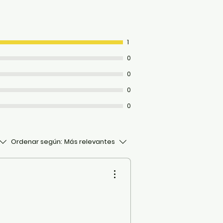
tamiento de masticación.
de menta seca real que se
refrescar simplemente
ando y girando el tallo central.
1
: Largo: 11 cm. Ancho: 0.5 cm.
0
0
0
0
Ordenar según:
Más relevantes