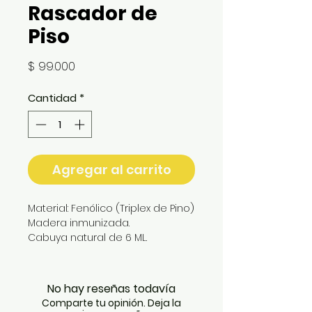
Rascador de
Piso
Precio
$ 99.000
Cantidad
*
Agregar al carrito
Material: Fenólico (Triplex de Pino)
Madera inmunizada.
Cabuya natural de 6 ML.
Medidas: 70 cm x 10 cm aprox.
El rascado de uñas en los gatos
es una conducta natural y
No hay reseñas todavía
necesaria, es importantísimo
Comparte tu opinión. Deja la
proporcionarles una superficie