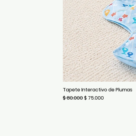
Tapete Interactivo de Plumas
Precio
Precio de oferta
$ 80.000
$ 75.000